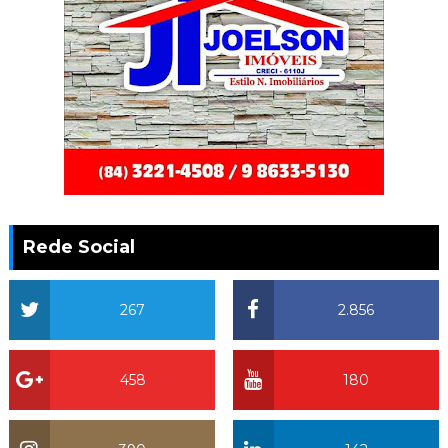
Rede Social
267
2.856
458
180