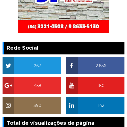
Rede Social
267
2.856
458
180
390
142
Total de visualizações de página