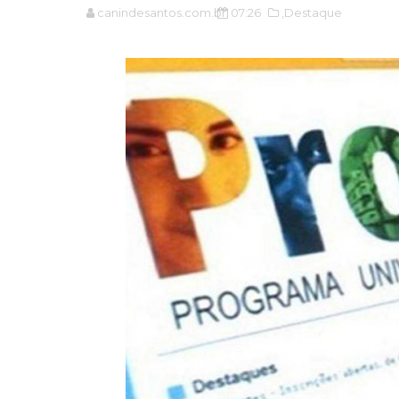
canindesantos.com.br
07:26
,Destaque