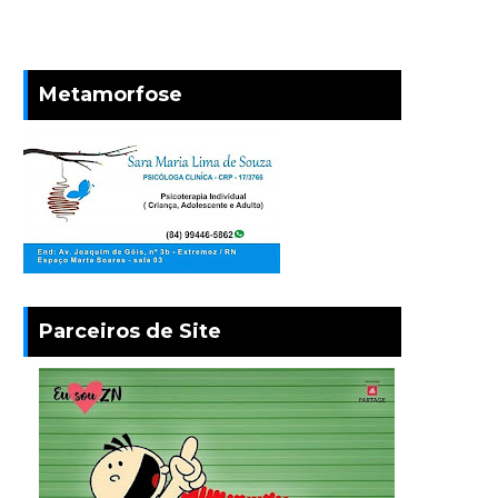
Metamorfose
Parceiros de Site