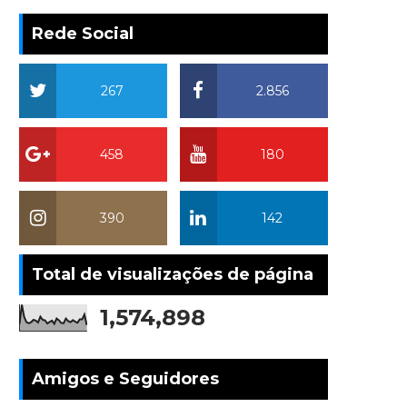
Rede Social
267
2.856
458
180
390
142
Total de visualizações de página
1,574,898
Amigos e Seguidores