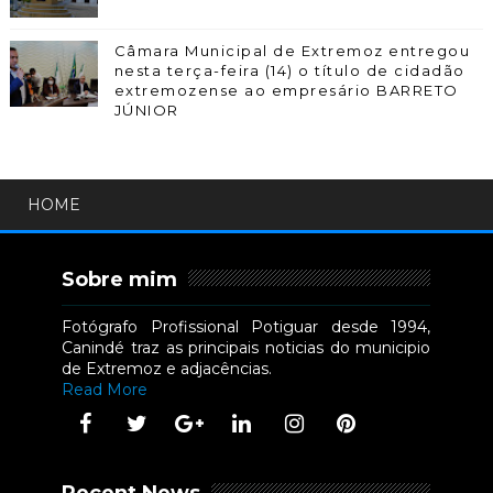
Câmara Municipal de Extremoz entregou
nesta terça-feira (14) o título de cidadão
extremozense ao empresário BARRETO
JÚNIOR
HOME
Sobre mim
Fotógrafo Profissional Potiguar desde 1994,
Canindé traz as principais noticias do municipio
de Extremoz e adjacências.
Read More