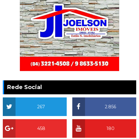
Rede Social
267
2.856
458
180