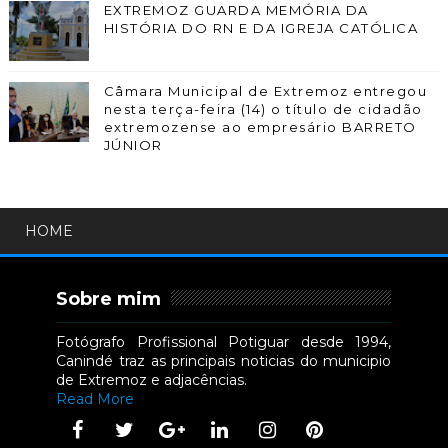
EXTREMOZ GUARDA MEMÓRIA DA
HISTÓRIA DO RN E DA IGREJA CATÓLICA
Câmara Municipal de Extremoz entregou
nesta terça-feira (14) o título de cidadão
extremozense ao empresário BARRETO
JÚNIOR
HOME
Sobre mim
Fotógrafo Profissional Potiguar desde 1994,
Canindé traz as principais noticias do municipio
de Extremoz e adjacências.
Read More