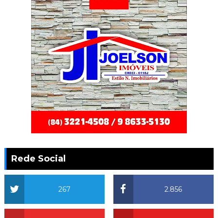
Rede Social
267
2.856