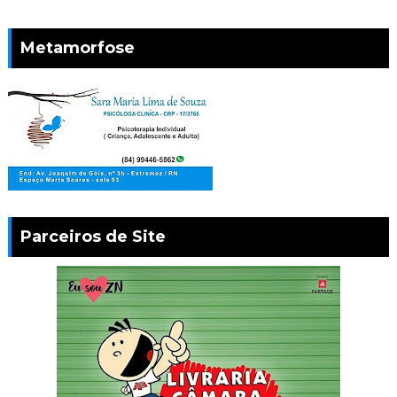
Metamorfose
Parceiros de Site