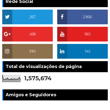
Rede Social
267
2.856
458
180
390
142
Total de visualizações de página
1,575,674
Amigos e Seguidores