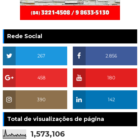
Rede Social
267
2.856
458
180
390
142
Total de visualizações de página
1,573,106