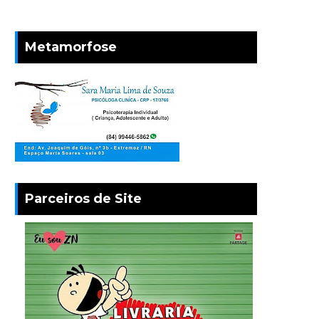
Metamorfose
Parceiros de Site