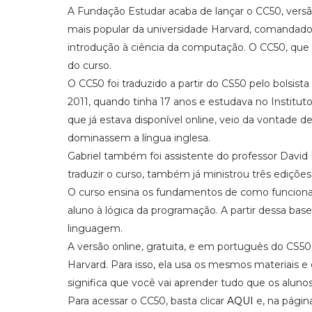
A Fundação Estudar acaba de lançar o CC50, vers
mais popular da universidade Harvard, comandado
introdução à ciência da computação. O CC50, que
do curso.
O CC50 foi traduzido a partir do CS50 pelo bolsis
2011, quando tinha 17 anos e estudava no Instituto 
que já estava disponível online, veio da vontade 
dominassem a língua inglesa.
Gabriel também foi assistente do professor Davi
traduzir o curso, também já ministrou três edições 
O curso ensina os fundamentos de como funciona
aluno à lógica da programação. A partir dessa bas
linguagem.
A versão online, gratuita, e em português do CS50 
Harvard. Para isso, ela usa os mesmos materiais e
significa que você vai aprender tudo que os alun
Para acessar o CC50, basta clicar
AQUI
e, na página