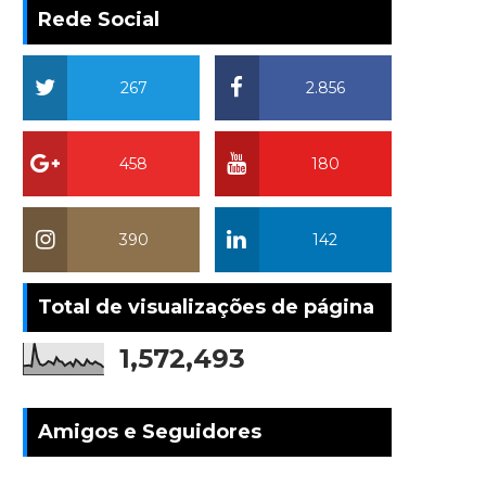
Rede Social
267
2.856
458
180
390
142
Total de visualizações de página
1,572,493
Amigos e Seguidores