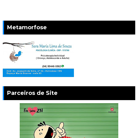
Metamorfose
Parceiros de Site