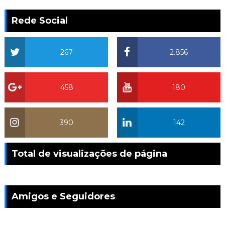
Rede Social
267
2.856
458
180
390
142
Total de visualizações de página
Amigos e Seguidores