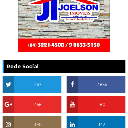
Rede Social
267
2.856
458
180
390
142