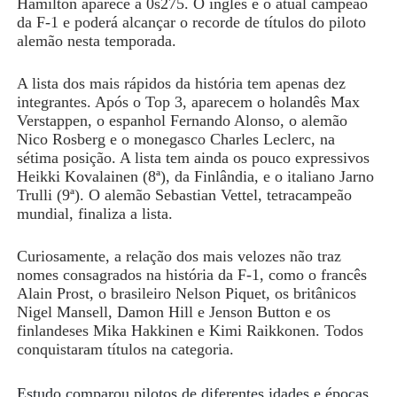
Hamilton aparece a 0s275. O inglês é o atual campeão
da F-1 e poderá alcançar o recorde de títulos do piloto
alemão nesta temporada.
A lista dos mais rápidos da história tem apenas dez
integrantes. Após o Top 3, aparecem o holandês Max
Verstappen, o espanhol Fernando Alonso, o alemão
Nico Rosberg e o monegasco Charles Leclerc, na
sétima posição. A lista tem ainda os pouco expressivos
Heikki Kovalainen (8ª), da Finlândia, e o italiano Jarno
Trulli (9ª). O alemão Sebastian Vettel, tetracampeão
mundial, finaliza a lista.
Curiosamente, a relação dos mais velozes não traz
nomes consagrados na história da F-1, como o francês
Alain Prost, o brasileiro Nelson Piquet, os britânicos
Nigel Mansell, Damon Hill e Jenson Button e os
finlandeses Mika Hakkinen e Kimi Raikkonen. Todos
conquistaram títulos na categoria.
Estudo comparou pilotos de diferentes idades e épocas