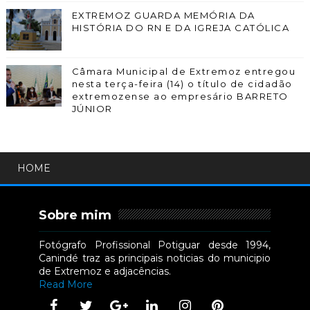
EXTREMOZ GUARDA MEMÓRIA DA
HISTÓRIA DO RN E DA IGREJA CATÓLICA
Câmara Municipal de Extremoz entregou
nesta terça-feira (14) o título de cidadão
extremozense ao empresário BARRETO
JÚNIOR
HOME
Sobre mim
Fotógrafo Profissional Potiguar desde 1994,
Canindé traz as principais noticias do municipio
de Extremoz e adjacências.
Read More