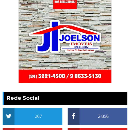
Rede Social
267
2.856