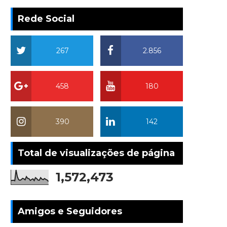
Rede Social
267
2.856
458
180
390
142
Total de visualizações de página
1,572,473
Amigos e Seguidores