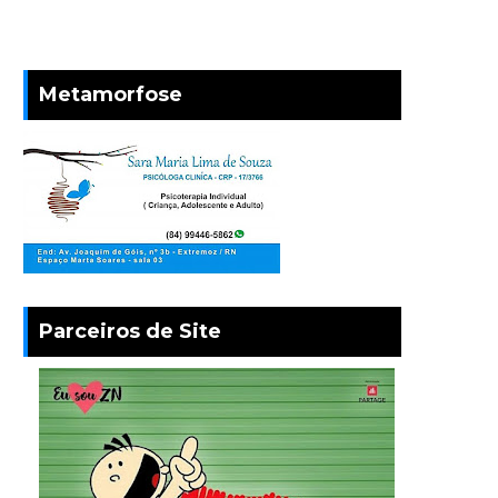
Metamorfose
Parceiros de Site