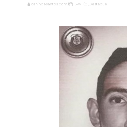
canindesantos.com.br
15:47
,Destaque