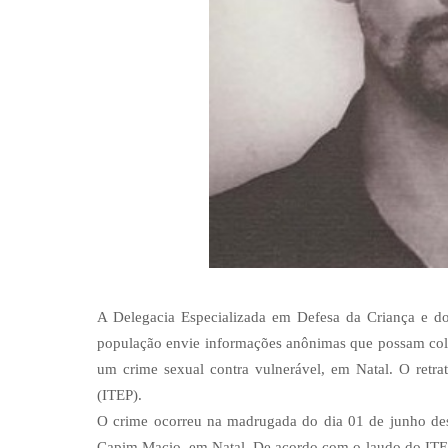
A Delegacia Especializada em Defesa da Criança e do
população envie informações anônimas que possam colabo
um crime sexual contra vulnerável, em Natal. O retrato
(ITEP).
O crime ocorreu na madrugada do dia 01 de junho des
Capim Macio, em Natal. De acordo com o laudo do ITEP, 