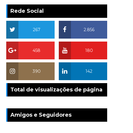
Rede Social
267
2.856
458
180
390
142
Total de visualizações de página
Amigos e Seguidores