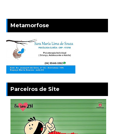
Metamorfose
Parceiros de Site