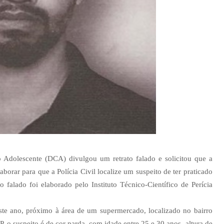
 Adolescente (DCA) divulgou um retrato falado e solicitou que a
rar para que a Polícia Civil localize um suspeito de ter praticado
 falado foi elaborado pelo Instituto Técnico-Científico de Perícia
te ano, próximo à área de um supermercado, localizado no bairro
o suspeito é de cor parda, com idade entre 25 e 30 anos, altura de