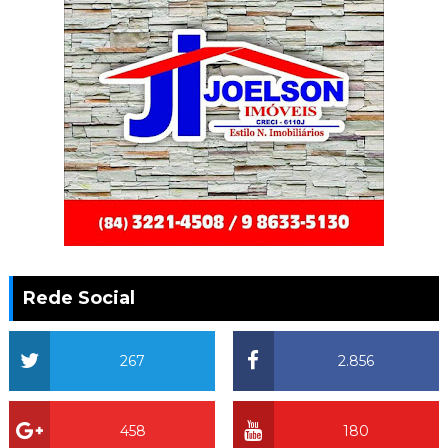
Rede Social
267
2.856
458
180