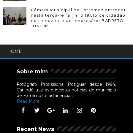
Câmara Municipal de Extremoz entregou
nesta terça-feira (14) o título de cidadão
extremozense ao empresário BARRETO
JÚNIOR
HOME
Sobre mim
Fotógrafo Profissional Potiguar desde 1994,
Canindé traz as principais noticias do municipio
de Extremoz e adjacências.
Read More
Recent News