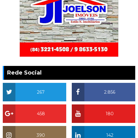
Rede Social
267
2.856
458
180
390
142