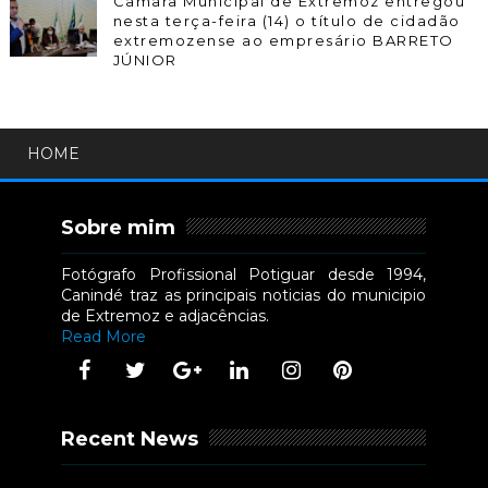
Câmara Municipal de Extremoz entregou
nesta terça-feira (14) o título de cidadão
extremozense ao empresário BARRETO
JÚNIOR
HOME
Sobre mim
Fotógrafo Profissional Potiguar desde 1994,
Canindé traz as principais noticias do municipio
de Extremoz e adjacências.
Read More
Recent News