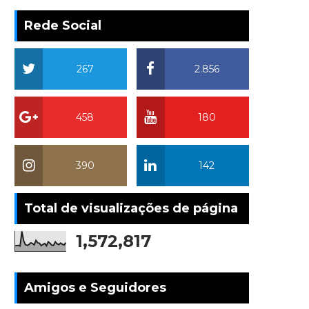
Rede Social
267
2.856
458
180
390
142
Total de visualizações de página
1,572,817
Amigos e Seguidores