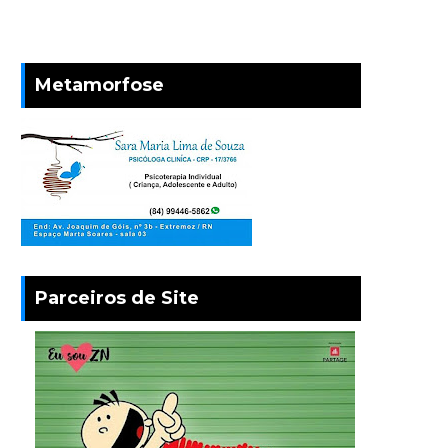
Metamorfose
Parceiros de Site