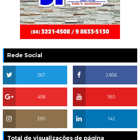
Rede Social
267
2.856
458
180
390
142
Total de visualizações de página