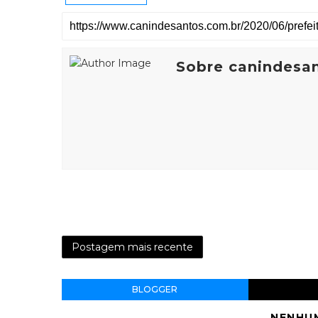
Sobre canindesa
Postagem mais recente
BLOGGER
NENHU