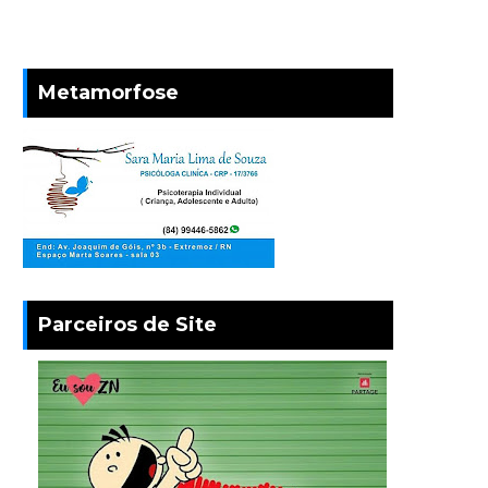
Metamorfose
Parceiros de Site