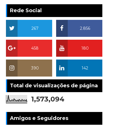
Rede Social
267
2.856
458
180
390
142
Total de visualizações de página
1,573,094
Amigos e Seguidores