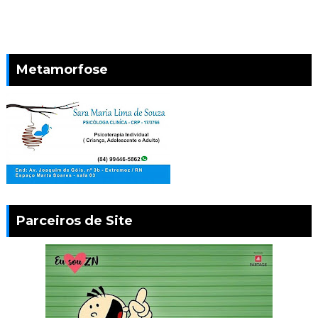
Metamorfose
Parceiros de Site