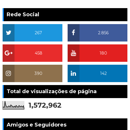
Rede Social
267
2.856
458
180
390
142
Total de visualizações de página
1,572,962
Amigos e Seguidores