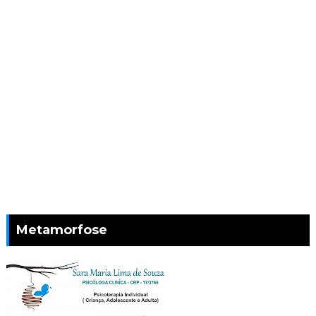
Metamorfose