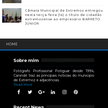
Câmara Municipal de Extremoz entregou
nesta terça-feira (14) o título de cidadão
extremozense ao empresário BARRETO
JÚNIOR
HOME
Sobre mim
Fotógrafo Profissional Potiguar desde 1994,
Canindé traz as principais noticias do municipio
de Extremoz e adjacências.
Read More
Recent News