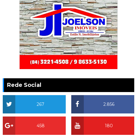
Rede Social
267
2.856
458
180