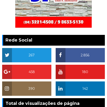
Rede Social
267
2.856
458
180
390
142
Total de visualizações de página