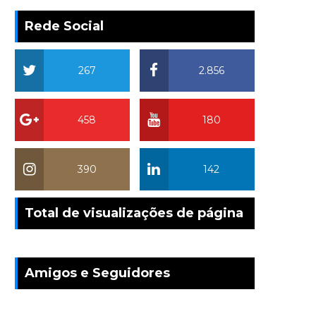
Rede Social
267
2.856
458
180
390
142
Total de visualizações de página
Amigos e Seguidores