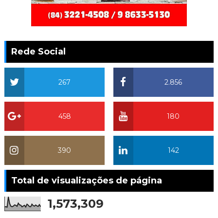
Rede Social
267
2.856
458
180
390
142
Total de visualizações de página
1,573,309