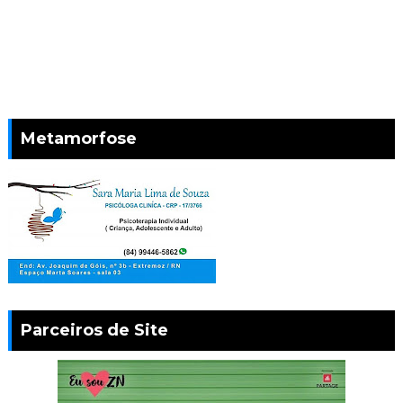
Metamorfose
Parceiros de Site