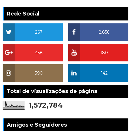
Rede Social
267
2.856
458
180
390
142
Total de visualizações de página
1,572,784
Amigos e Seguidores