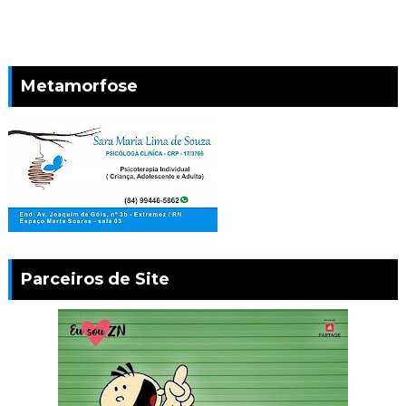
Metamorfose
Parceiros de Site