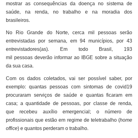
mostrar as consequências da doença
no sistema de
saúde,
na
renda,
no
trabalho e
na
moradia dos
brasileiros.
No
Rio Grande do Norte,
cerca
mil pessoas serão
entrevistadas por semana, em 94 municípios,
por 43
entrevistadores
(as)
.
Em todo Brasil, 193
mil
pessoas
deverão
informar
a
o
IBGE
sobre a situação
d
a sua casa
.
C
om os dados
coletados
, vai ser possível saber,
por
exemplo
: quantas pessoas
com
sintomas de covid19
procuraram serviços de saúde e quantas ficaram em
casa;
a quantidade de pessoas, por classe de renda,
que
r
ecebe
u
auxílio emergencial;
o número de
profissionais
que estão em
regime de teletrabalho (
home
office
)
e quantos perderam o trabalho
.