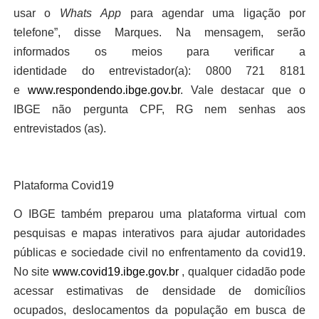
usar o
W
hats
A
pp
para agendar uma ligação por
telefone”,
disse Marques. Na mensagem,
serão
informados
os
meios para verificar a
identidade
do
entrevistador
(a)
:
0800 721 8181
e
www.respondendo.ibge.gov.br
. Vale destacar que
o
IBGE não
pergunta CPF, RG nem
senhas aos
entrevistados
(as)
.
Plataforma Covid19
O IBGE também preparou uma plataforma virtual com
pesquisas e mapas interativos para ajudar autoridades
públicas e sociedade civil no enfrentamento da covid19.
No site
www.covid19.ibge.gov.br
, qualquer cidadão pode
acessar estimativas de densidade de domicílios
ocupados, deslocamentos da população em busca de