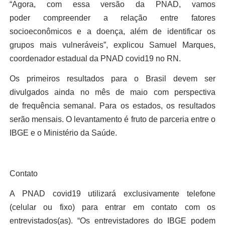
“Agora, com essa versão da PNAD, vamos
poder
compreender a relação entre
fatores
socioeconômicos
e
a doença,
além de
identificar os
grupos mais vulneráveis
”, explicou Samuel Marques,
coordenador estadual da PNAD covid
19
no RN
.
Os primeiros resultados para o Brasil devem ser
divulgados ainda no mês de mai
o com perspectiv
a
de
frequência
semana
l
.
Para os estados,
os resultados
serão
mensais
.
O levantamento é fruto de parceria entre o
IBGE e o Ministério da Saúde.
Contato
A PNAD covid
19
utilizará exclusivamente telefone
(celular ou fixo) para entrar em contato com os
entrevistados
(as)
.
“Os entrevistadores
do IBGE
podem