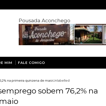
Pousada Aconchego
RE MIM
FALE COMIGO
2% na primeira quinzena de maio
Unlabelled
esemprego sobem 76,2% na
 maio