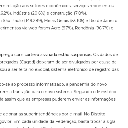
Em relação aos setores econômicos, serviços representou
,2%), indústria (20,6%) e construção (7,8%).
ão Paulo (149.289), Minas Gerais (53.105) e Rio de Janeiro
uerimentos via web foram Acre (97%), Rondônia (96,7%) e
 emprego com carteira assinada estão suspensas
. Os dados de
egados (Caged) deixaram de ser divulgados por causa da
u a ser feita no eSocial, sistema eletrônico de registro das
o-se ao processo informatizado, a pandemia do novo
em a transição para o novo sistema. Segundo o Ministério
da assim que as empresas puderem enviar as informações
 acionar as superintendências por e-mail. No Distrito
gov.br. Em cada unidade da Federação, basta trocar a sigla