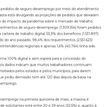
os pedidos de seguro-desemprego por meio do atendimento
pasta está divulgando as projeções de pedidos que deixaram
to do impacto da pandemia sobre o mercado de trabalho.
uerimentos de seguro-desemprego (1.309.554) foram pedidos
a carteira de trabalho digital; 53,9% dos benefícios (1.531.897)
 do ano passado, 98,4% dos requerimentos (2.551.623)
rintendências regionais e apenas 1,6% (40.764) tinha sido
rma 100% digital e sem espera para a concessão do
e os dados indicam que muitos trabalhadores continuam
nistrados pelos estados e pelos municípios, para darem
e pediu demissão tem até 120 dias depois da baixa na
desemprego.
esemprego na primeira quinzena de maio, a maioria é
e solicitantes está entre 30 e 39 anos (32,5%) e, quanto à