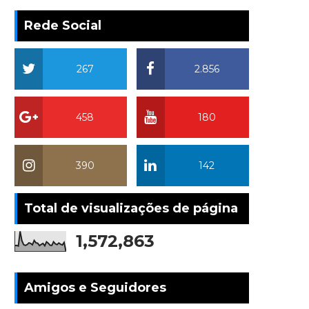
Rede Social
267
2.856
458
180
390
142
Total de visualizações de página
1,572,863
Amigos e Seguidores