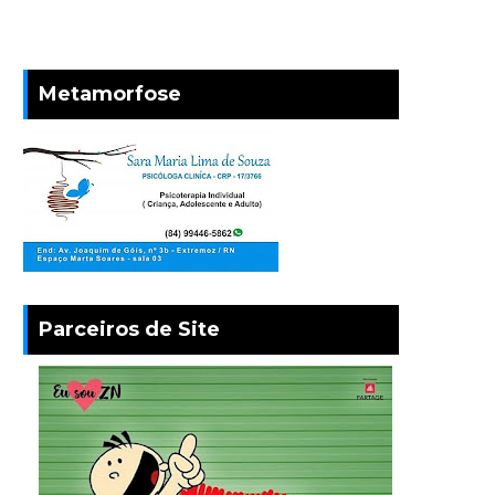
Metamorfose
Parceiros de Site