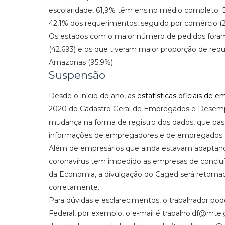
escolaridade, 61,9% têm ensino médio completo. 
42,1% dos requerimentos, seguido por comércio (26
Os estados com o maior número de pedidos foram S
(42.693) e os que tiveram maior proporção de req
Amazonas (95,9%).
Suspensão
Desde o início do ano, as
estatísticas oficiais de
2020 do Cadastro Geral de Empregados e Desempr
mudança na forma de registro dos dados, que passo
informações de empregadores e de empregados.
Além de empresários que ainda estavam adaptand
coronavírus tem impedido as empresas de concluír
da Economia, a divulgação do Caged será retoma
corretamente.
Para dúvidas e esclarecimentos, o trabalhador pode
Federal, por exemplo, o e-mail é trabalho.df@mte.