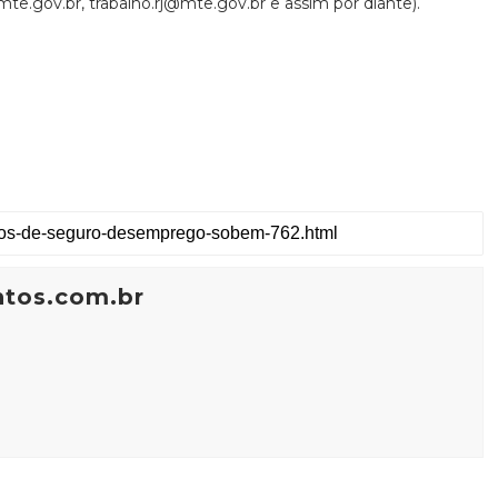
te.gov.br, trabalho.rj@mte.gov.br e assim por diante).
ntos.com.br