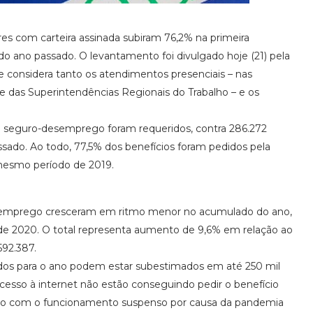
s com carteira assinada subiram 76,2% na primeira
 ano passado. O levantamento foi divulgado hoje (21) pela
e considera tanto os atendimentos presenciais – nas
 das Superintendências Regionais do Trabalho – e os
e seguro-desemprego foram requeridos, contra 286.272
ado. Ao todo, 77,5% dos benefícios foram pedidos pela
mesmo período de 2019.
esemprego cresceram em ritmo menor no acumulado do ano,
 de 2020. O total representa aumento de 9,6% em relação ao
92.387.
dados para o ano podem estar subestimados em até 250 mil
cesso à internet não estão conseguindo pedir o benefício
tão com o funcionamento suspenso por causa da pandemia