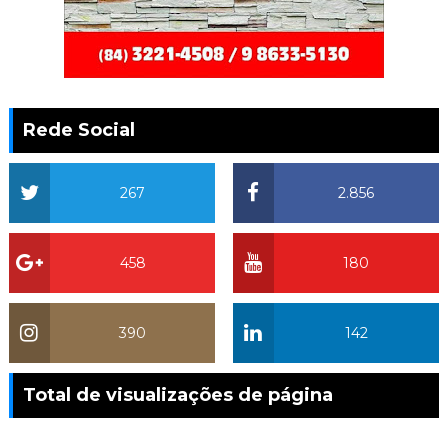
Rede Social
267
2.856
458
180
390
142
Total de visualizações de página