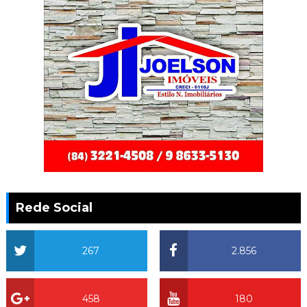
Rede Social
267
2.856
458
180