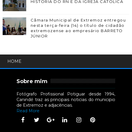
HISTÓRIA DO RN E DA IGREJA CATÓLICA
Câmara Municipal de Extremoz entregou
nesta terça-feira (14) o título de cidadão
extremozense ao empresário BARRETO
JÚNIOR
HOME
Sobre mim
Fotógrafo Profissional Potiguar desde 1994,
Canindé traz as principais noticias do municipio
de Extremoz e adjacências.
Read More