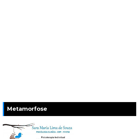
Metamorfose