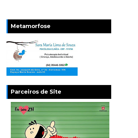
Metamorfose
Parceiros de Site