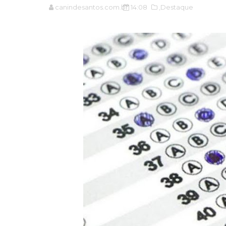
canindesantos.com.br
14:08
,Destaque