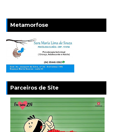
Metamorfose
Parceiros de Site