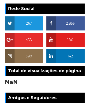
Rede Social
267
2.856
458
180
390
142
Total de visualizações de página
NaN
Amigos e Seguidores