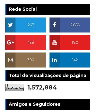
Rede Social
267
2.856
458
180
390
142
Total de visualizações de página
1,572,884
Amigos e Seguidores