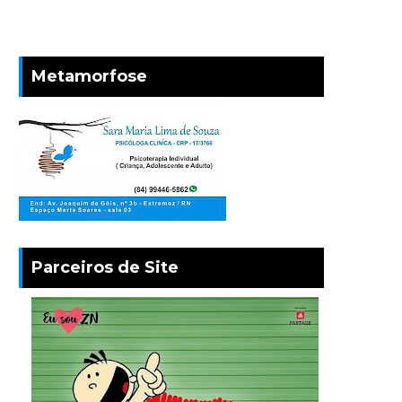
Metamorfose
Parceiros de Site