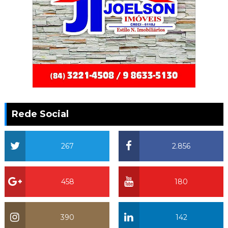
Rede Social
267
2.856
458
180
390
142