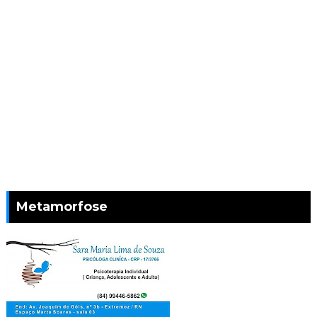
Metamorfose