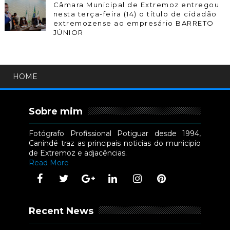
Câmara Municipal de Extremoz entregou
nesta terça-feira (14) o título de cidadão
extremozense ao empresário BARRETO
JÚNIOR
HOME
Sobre mim
Fotógrafo Profissional Potiguar desde 1994,
Canindé traz as principais noticias do municipio
de Extremoz e adjacências.
Read More
Recent News