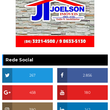
Rede Social
267
2.856
458
180
390
142