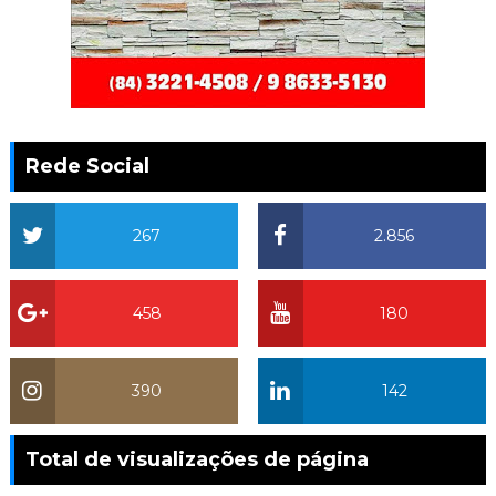
Rede Social
267
2.856
458
180
390
142
Total de visualizações de página