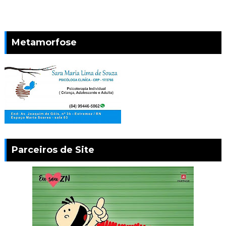
Metamorfose
Parceiros de Site