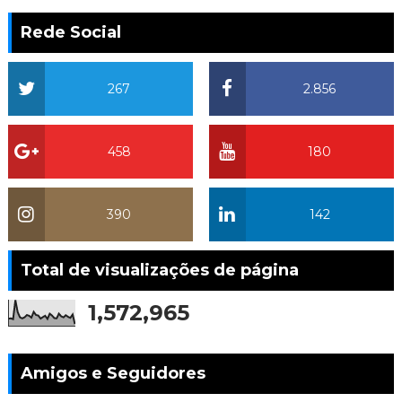
Rede Social
267
2.856
458
180
390
142
Total de visualizações de página
1,572,965
Amigos e Seguidores