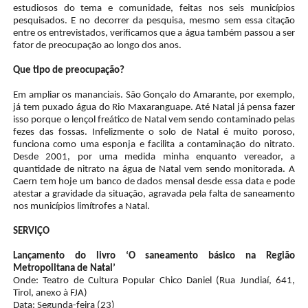
estudiosos do tema e comunidade, feitas nos seis municípios
pesquisados. E no decorrer da pesquisa, mesmo sem essa citação
entre os entrevistados, verificamos que a água também passou a ser
fator de preocupação ao longo dos anos.
Que tipo de preocupação?
Em ampliar os mananciais. São Gonçalo do Amarante, por exemplo,
já tem puxado água do Rio Maxaranguape. Até Natal já pensa fazer
isso porque o lençol freático de Natal vem sendo contaminado pelas
fezes das fossas. Infelizmente o solo de Natal é muito poroso,
funciona como uma esponja e facilita a contaminação do nitrato.
Desde 2001, por uma medida minha enquanto vereador, a
quantidade de nitrato na água de Natal vem sendo monitorada. A
Caern tem hoje um banco de dados mensal desde essa data e pode
atestar a gravidade da situação, agravada pela falta de saneamento
nos municípios limítrofes a Natal.
SERVIÇO
Lançamento do livro ‘O saneamento básico na Região
Metropolitana de Natal’
Onde: Teatro de Cultura Popular Chico Daniel (Rua Jundiaí, 641,
Tirol, anexo à FJA)
Data: Segunda-feira (23)