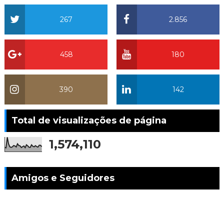
267
2.856
458
180
390
142
Total de visualizações de página
1,574,110
Amigos e Seguidores