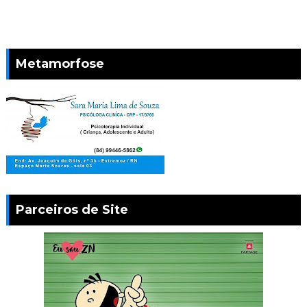
Metamorfose
Parceiros de Site