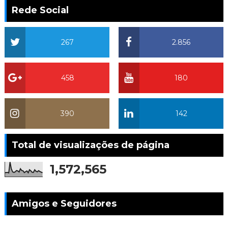
Rede Social
267
2.856
458
180
390
142
Total de visualizações de página
1,572,565
Amigos e Seguidores