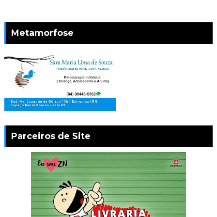
Metamorfose
Parceiros de Site