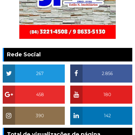
Rede Social
267
2.856
458
180
390
142
Total de visualizações de página