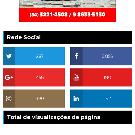
Rede Social
267
2.856
458
180
390
142
Total de visualizações de página