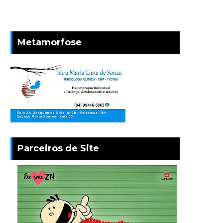
Metamorfose
Parceiros de Site