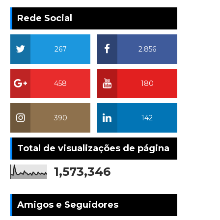
Rede Social
267
2.856
458
180
390
142
Total de visualizações de página
1,573,346
Amigos e Seguidores