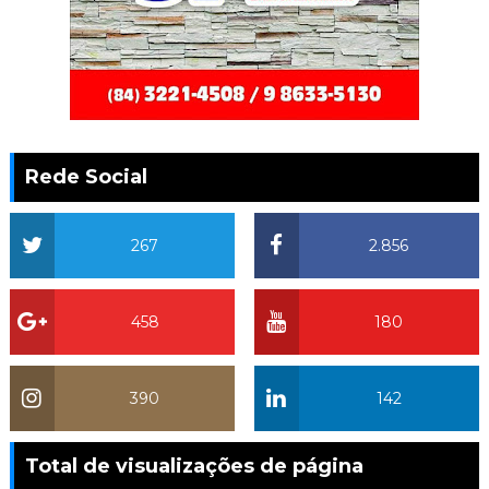
Rede Social
267
2.856
458
180
390
142
Total de visualizações de página