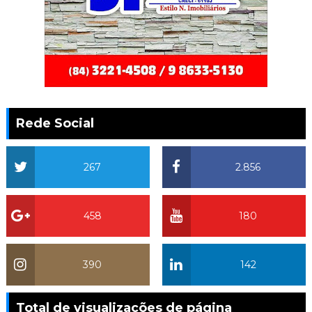
Rede Social
267
2.856
458
180
390
142
Total de visualizações de página