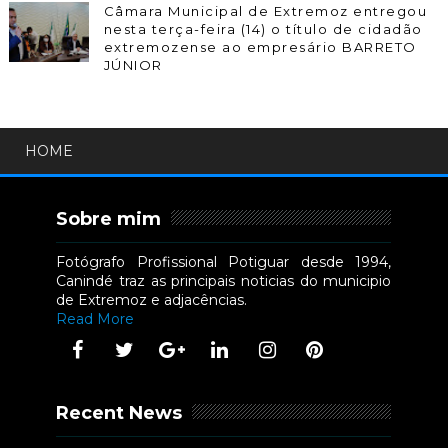
Câmara Municipal de Extremoz entregou
nesta terça-feira (14) o título de cidadão
extremozense ao empresário BARRETO
JÚNIOR
HOME
Sobre mim
Fotógrafo Profissional Potiguar desde 1994,
Canindé traz as principais noticias do municipio
de Extremoz e adjacências.
Read More
Recent News