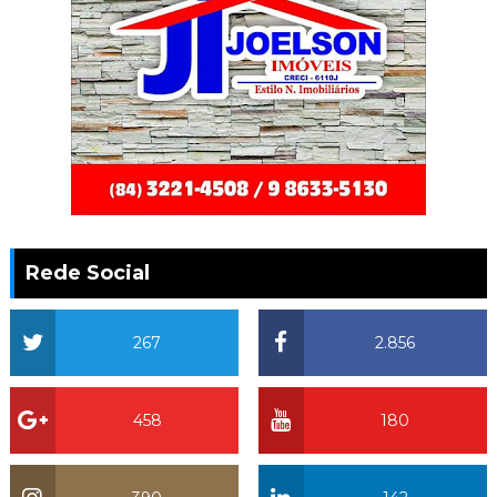
Rede Social
267
2.856
458
180