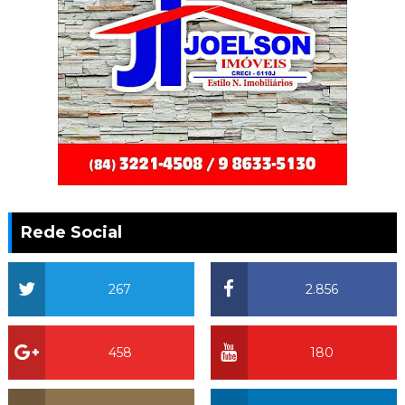
Rede Social
267
2.856
458
180