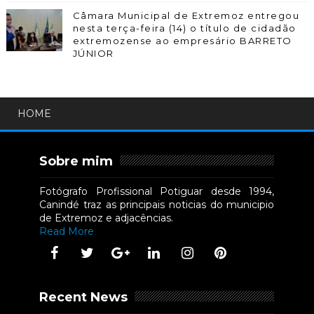
Câmara Municipal de Extremoz entregou
nesta terça-feira (14) o título de cidadão
extremozense ao empresário BARRETO
JÚNIOR
HOME
Sobre mim
Fotógrafo Profissional Potiguar desde 1994,
Canindé traz as principais noticias do municipio
de Extremoz e adjacências.
Read More
Recent News