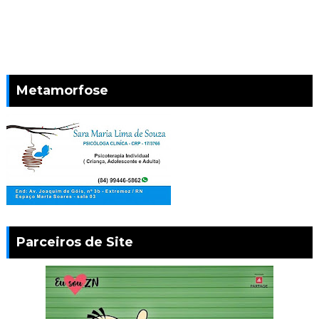
Metamorfose
Parceiros de Site