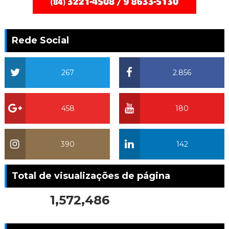
Rede Social
267
2.856
458
180
390
142
Total de visualizações de página
1,572,486