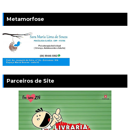
Metamorfose
Parceiros de Site