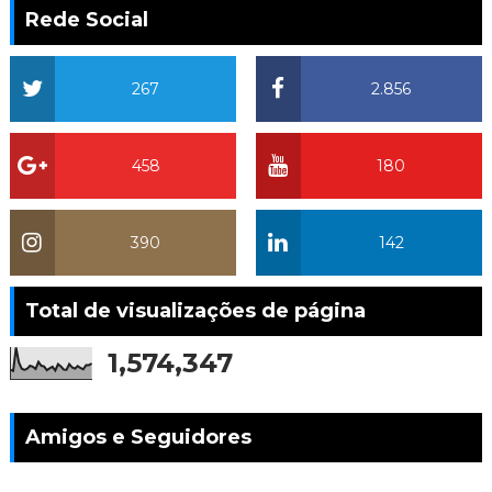
Rede Social
267
2.856
458
180
390
142
Total de visualizações de página
1,574,347
Amigos e Seguidores