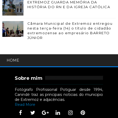
EXTREMOZ GUARDA MEMÓRIA DA
HISTÓRIA DO RN E DA IGREJA CATÓLICA
Câmara Municipal de Extremoz entregou
nesta terça-feira (14) o título de cidadão
extremozense ao empresário BARRETO
JÚNIOR
HOME
Sobre mim
Fotógrafo Profissional Potiguar desde 1994,
Canindé traz as principais noticias do municipio
de Extremoz e adjacências.
Read More