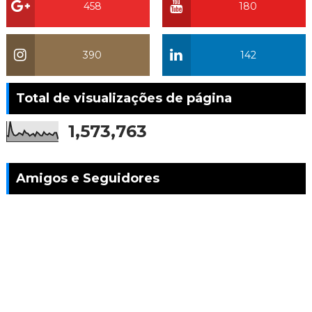
458
180
390
142
Total de visualizações de página
1,573,763
Amigos e Seguidores