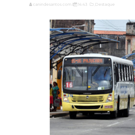
canindesantos.com.br
14:43
,Destaque