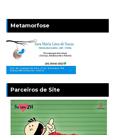
Metamorfose
Parceiros de Site