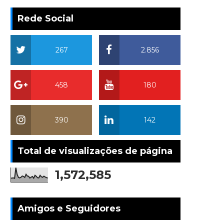
Rede Social
267
2.856
458
180
390
142
Total de visualizações de página
1,572,585
Amigos e Seguidores