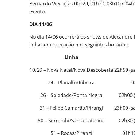
Bernardo Vieira) às 00h20, 01h20, 03h10 e 04h
evento.
DIA 14/06
No dia 14/06 ocorrerá os shows de Alexandre M
linhas em operação nos seguintes horários:
Linha
10/29 – Nova Natal/Nova Descoberta
22h50 (s
24 – Planalto/Ribeira
0
26 – Soledade/Ponta Negra
02h00 (
31 – Felipe Camarão/Pirangi
23h00 (s
50 – Serrambi/Santa Catarina
02h30 (
51 – Rocas/Pirangi
01h10