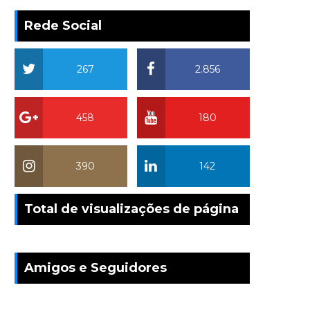
Rede Social
267
2.856
458
180
390
142
Total de visualizações de página
Amigos e Seguidores