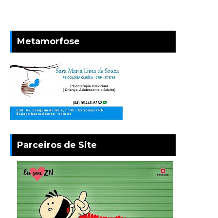
Metamorfose
Parceiros de Site