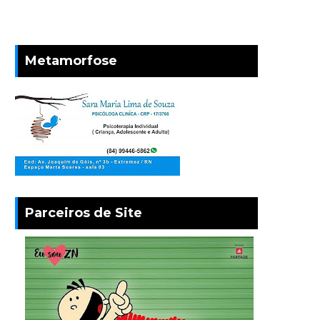
Metamorfose
Parceiros de Site