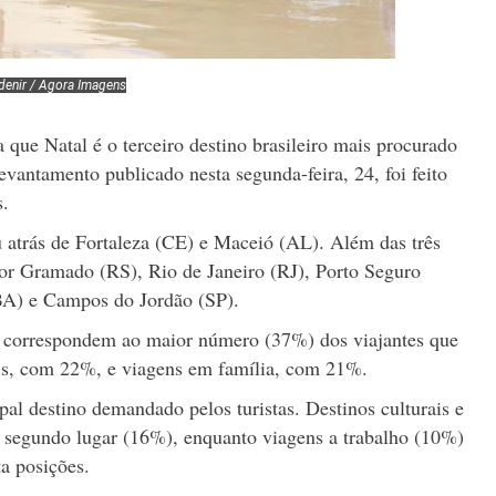
denir / Agora Imagens
 que Natal é o terceiro destino brasileiro mais procurado
evantamento publicado nesta segunda-feira, 24, foi feito
s.
ou atrás de Fortaleza (CE) e Maceió (AL). Além das três
por Gramado (RS), Rio de Janeiro (RJ), Porto Seguro
(BA) e Campos do Jordão (SP).
s correspondem ao maior número (37%) dos viajantes que
ais, com 22%, e viagens em família, com 21%.
pal destino demandado pelos turistas. Destinos culturais e
o segundo lugar (16%), enquanto viagens a trabalho (10%)
a posições.