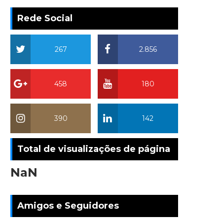
Rede Social
267
2.856
458
180
390
142
Total de visualizações de página
NaN
Amigos e Seguidores